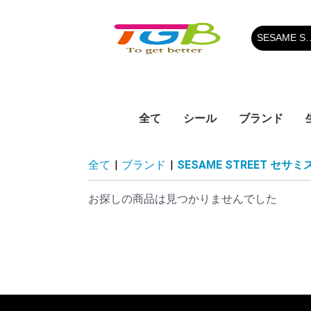
全て
シール
ブランド
人気シール
CELINE セ
CHAMPION
PRADA プラ
MIU MIU 
ESSENTIAL
CHROMEHEA
BALMAIN バ
MONCLER 
THOM BROW
MLB
Hystericmin
adidas アデ
SESAME STR
ESSENTIAL
COMME des
DREW HOUS
BALENCIAG
Moschino 
BURBERRY
Off-White
KENZO ケン
FENDI フェ
Dr.Martens
Timberland
TATRAS タ
BOGS ボグス
SUPREME 
LV LOUISVU
PRADA
GUCCI グッチ
GIVENCHY 
Dior ディオ
D&G ドルチ
CHANEL シ
雑物
MONCLER
UGG アグ
THE NORTH 
BAPE ベイプ
AAPE BY A B
NIKE ナイキ
NB ニューバ
その他
全て
|
ブランド
|
SESAME STREET セサ
オン
ウ
ンシャルズ
ロムハーツ
ル
ブラウン
リックミニ
サミストリー
ンシャルズ
GARCONS P
ーハウス
シアガ
ー
ト
マーチン
ーランド
ム
ルイヴィトン
バーナ DOLC
ースフェイス
APE エーエイ
デギャルソン 
GABBANA
ベイシングエ
お探しの商品は見つかりませんでした