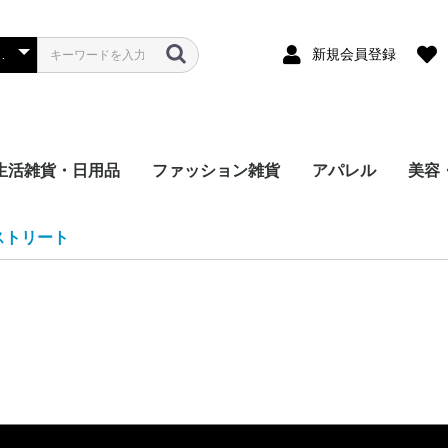
新規会員登録
生活雑貨・日用品
ファッション雑貨
アパレル
美容
リーヌ
 チャンピ
ダ
ミュウミュ
S エッセ
RTS ク
ルマン
モンクレー
NE トム
i ヒステ
ィダス
EET セ
S エッセ
E ドリュ
A バレン
モスキーノ
 バーバリ
 オフホワイ
ゾー
ンディ
 ドクター
 ティンバ
トラス
シュプリー
ITTON
ジバンシィ
ール
ェ＆ガッ
ャネル
FACE ノ
ATHING
ランス
日用品
マスク
文具
おもちゃ・ゲーム
手つくり・DIY
イベント・行事用グッ
レディース
メンズ
キッズ
レディース
メンズ
キッズ女の子
キッズ男の子
ベビー
シューズ
バッグ
スカーフ・ス
帽子
手袋
腕時計
各種アクセサ
その他
シューズ
財布・バッグ
スカーフ・ス
帽子
腕時計
各種アクセサ
その他
シューズ
バッグ
帽子
スカーフ・ス
ソックス
各種アクセサ
その他
ネイ
美容
脱毛
季節
衛生
その
ミストリート
ト
LAY コム
E＆
プ バイ
ズ
プレイ
イプ