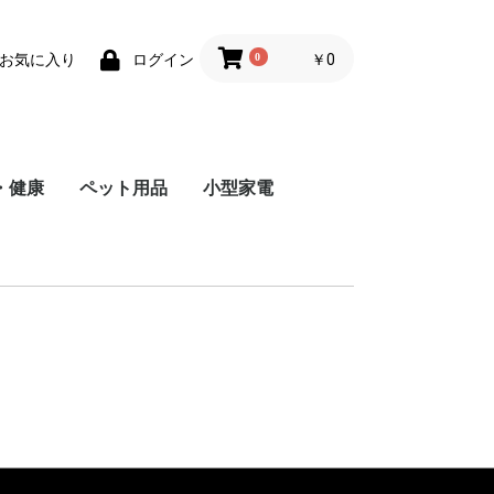
0
￥0
お気に入り
ログイン
・健康
ペット用品
小型家電
トール
リー
トール
リー
トール
リー
ルマシン
器具
機
アイテム
用品
他
トップス
パンツ・ズボン
コート
ワンピース
セクシーランジェリー
水着
和服
その他
トップス
パンツ・ズボン
コート
スポーツウェア
ランジェリー
作業服
その他
トップス
ボトムス
コート
ワンピース
その他
トップス
ボトムス
コート
その他
トップス
ロンパース
ボトムス
その他
鞄
服
おもちゃ
ベッド
その他
ミニ加湿器
扇風機
照明灯
その他